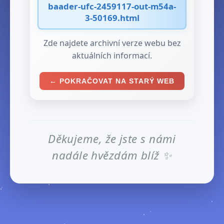
baader-ufc-2459117-out-m54a-
3-50169.html
Zde najdete archivní verze webu bez
aktuálních informací.
← POKRAČOVAT NA STARÝ WEB
Děkujeme, že jste s námi
nadále hvězdám blíž ✨