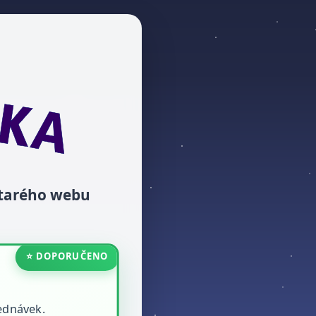
starého webu
⭐ DOPORUČENO
ednávek.