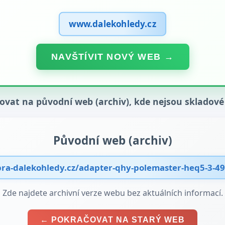
www.dalekohledy.cz
NAVŠTÍVIT NOVÝ WEB →
čovat na původní web (archiv), kde nejsou skladové
Původní web (archiv)
a-dalekohledy.cz/adapter-qhy-polemaster-heq5-3-4
Zde najdete archivní verze webu bez aktuálních informací.
← POKRAČOVAT NA STARÝ WEB