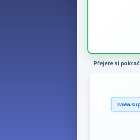
Přejete si pokra
www.supr