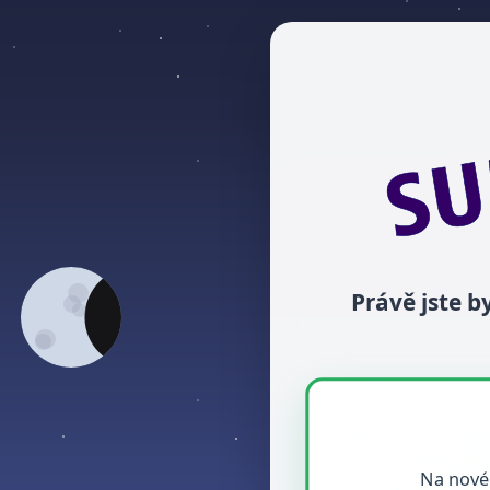
Právě jste 
Na nové