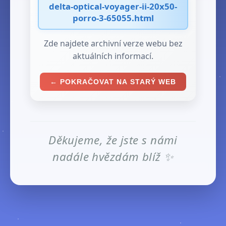
delta-optical-voyager-ii-20x50-
porro-3-65055.html
Zde najdete archivní verze webu bez
aktuálních informací.
← POKRAČOVAT NA STARÝ WEB
Děkujeme, že jste s námi
nadále hvězdám blíž ✨