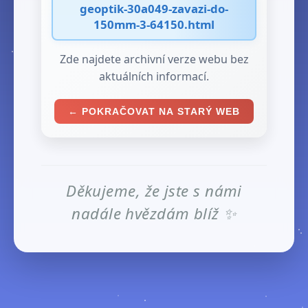
geoptik-30a049-zavazi-do-
150mm-3-64150.html
Zde najdete archivní verze webu bez
aktuálních informací.
← POKRAČOVAT NA STARÝ WEB
Děkujeme, že jste s námi
nadále hvězdám blíž ✨