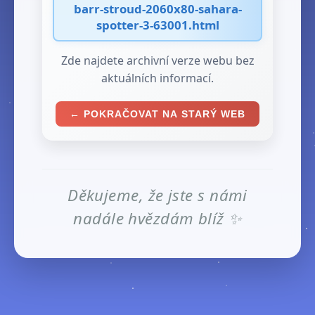
barr-stroud-2060x80-sahara-
spotter-3-63001.html
Zde najdete archivní verze webu bez
aktuálních informací.
← POKRAČOVAT NA STARÝ WEB
Děkujeme, že jste s námi
nadále hvězdám blíž ✨