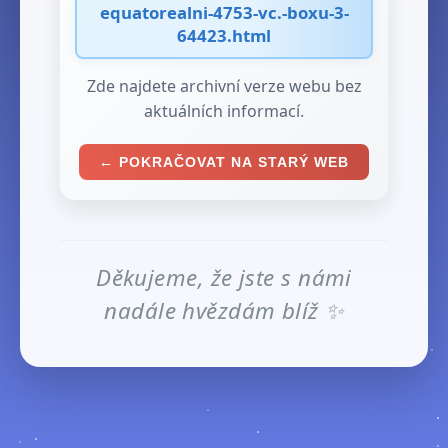
equatorealni-4753-vc.-boxu-3-
64423.html
Zde najdete archivní verze webu bez
aktuálních informací.
← POKRAČOVAT NA STARÝ WEB
Děkujeme, že jste s námi
nadále hvězdám blíž ✨