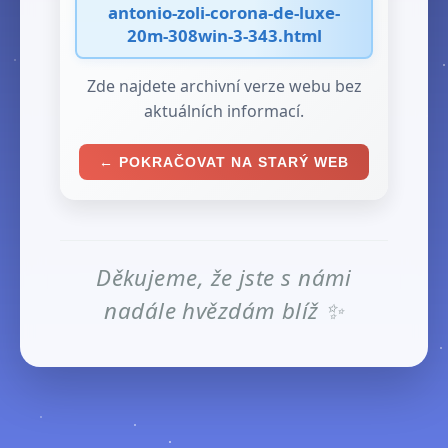
antonio-zoli-corona-de-luxe-
20m-308win-3-343.html
Zde najdete archivní verze webu bez
aktuálních informací.
← POKRAČOVAT NA STARÝ WEB
Děkujeme, že jste s námi
nadále hvězdám blíž ✨