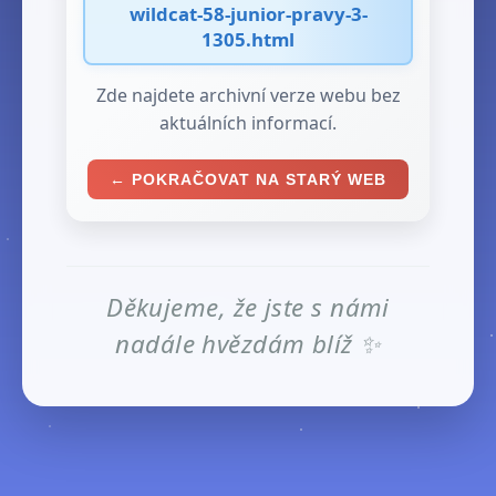
wildcat-58-junior-pravy-3-
1305.html
Zde najdete archivní verze webu bez
aktuálních informací.
← POKRAČOVAT NA STARÝ WEB
Děkujeme, že jste s námi
nadále hvězdám blíž ✨