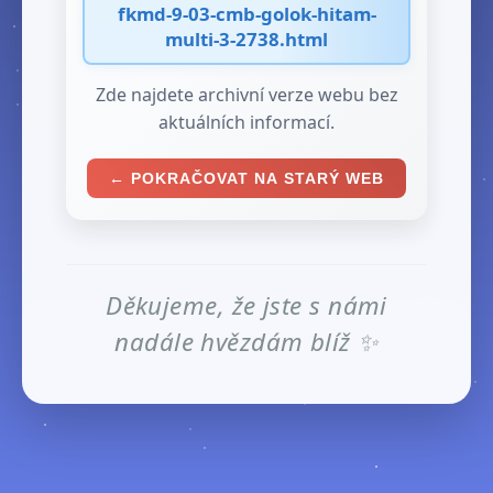
fkmd-9-03-cmb-golok-hitam-
multi-3-2738.html
Zde najdete archivní verze webu bez
aktuálních informací.
← POKRAČOVAT NA STARÝ WEB
Děkujeme, že jste s námi
nadále hvězdám blíž ✨