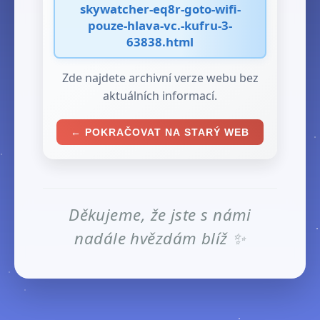
skywatcher-eq8r-goto-wifi-
pouze-hlava-vc.-kufru-3-
63838.html
Zde najdete archivní verze webu bez
aktuálních informací.
← POKRAČOVAT NA STARÝ WEB
Děkujeme, že jste s námi
nadále hvězdám blíž ✨