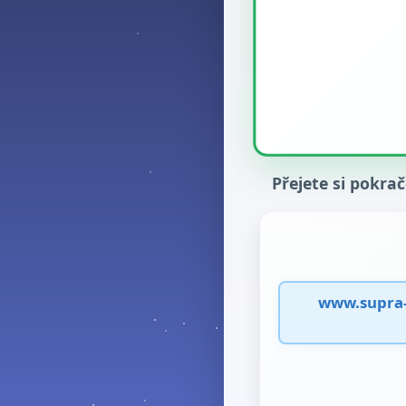
Přejete si pokra
www.supra-d