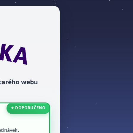
starého webu
⭐ DOPORUČENO
ednávek.