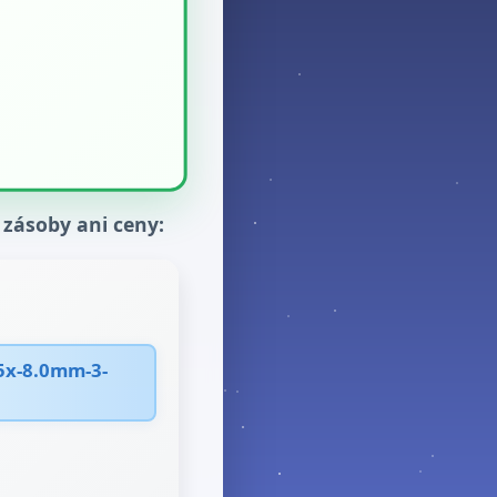
 zásoby ani ceny:
-5x-8.0mm-3-