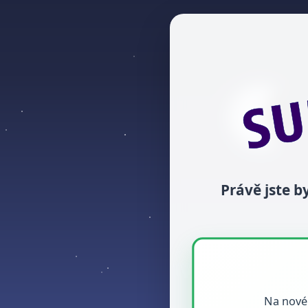
Právě jste 
Na nové