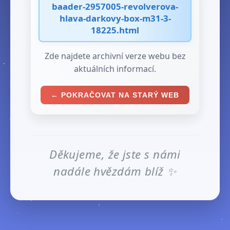
baader-2957005-revolverova-
hlava-darkovy-box-m31-3-
18225.html
Zde najdete archivní verze webu bez
aktuálních informací.
← POKRAČOVAT NA STARÝ WEB
Děkujeme, že jste s námi
nadále hvězdám blíž ✨