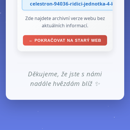
celestron-94036-ridici-jednotka-4-kanaly-
Zde najdete archivní verze webu bez
aktuálních informací.
← POKRAČOVAT NA STARÝ WEB
Děkujeme, že jste s námi
nadále hvězdám blíž ✨