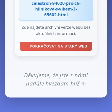
celestron-94020-pro-c6-
hlinikova-s-vikem-3-
65602.html
Zde najdete archivní verze webu bez
aktuálních informací.
← POKRAČOVAT NA STARÝ WEB
Děkujeme, že jste s námi
nadále hvězdám blíž ✨