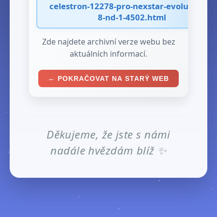
celestron-12278-pro-nexstar-evolution-6-
8-nd-1-4502.html
Zde najdete archivní verze webu bez
aktuálních informací.
← POKRAČOVAT NA STARÝ WEB
Děkujeme, že jste s námi
nadále hvězdám blíž ✨