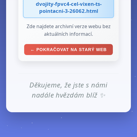
dvojity-fpvc4-cel-vixen-ts-
pointacni-3-26062.html
Zde najdete archivní verze webu bez
aktuálních informací.
← POKRAČOVAT NA STARÝ WEB
Děkujeme, že jste s námi
nadále hvězdám blíž ✨